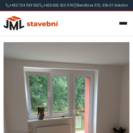
+420 724 539 502
+420 602 425 576
Bendlova 572, 356 01 Sokolov