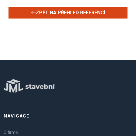
ZPĚT NA PŘEHLED REFERENCÍ
NAVIGACE
O firmě