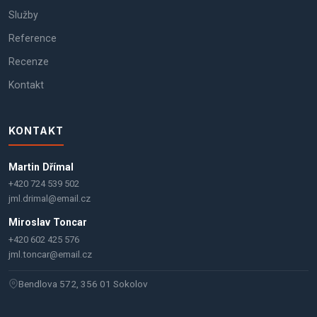
Služby
Reference
Recenze
Kontakt
KONTAKT
Martin Dřímal
+420 724 539 502
jml.drimal@email.cz
Miroslav Toncar
+420 602 425 576
jml.toncar@email.cz
Bendlova 572, 356 01 Sokolov