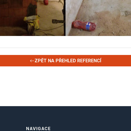
ZPĚT NA PŘEHLED REFERENCÍ
NAVIGACE