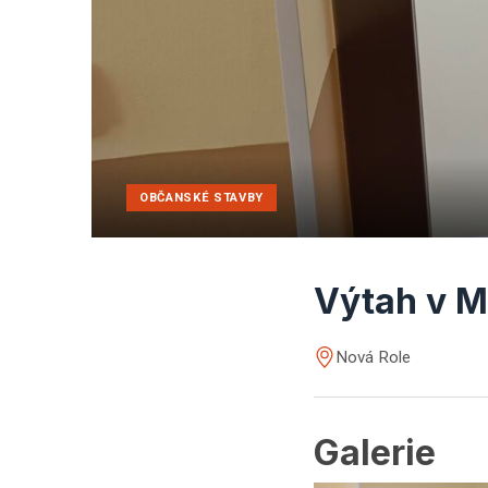
OBČANSKÉ STAVBY
Výtah v M
Nová Role
Galerie